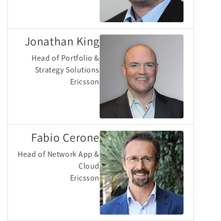
Jonathan King
Head of Portfolio &
Strategy Solutions
Ericsson
Fabio Cerone
Head of Network App &
Cloud
Ericsson